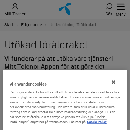
Mitt Telenor
Sök
Meny
Start
Erbjudande
Undersökning föräldrakoll
Utökad föräldrakoll
Vi funderar på att utöka våra tjänster i
Mitt Telenor Appen för att göra det
enklare för Familjekunder att skapa en
trygg miljö barnen på internet.
Vi använder cookies
Varför gör vi det? Jo, för att se till att din upplevelse av telenor.se blir så bra
Genom att delta i denna undersökning kan du vara med att
som möjligt när du besöker webbplatsen. Utöver cookies som är nödvändiga
påverka huruvida vi kommer att ta fram dessa tjänster eller
kan vi – om du samtycker – även använda cookies för statistik och
personaliserad marknadsföring. Den data vi samlar in delar vi med andra
inte.
företag som vi samarbetar med inom marknadsföring och analys. Du kan
när som helst återkalla ditt samtycke genom att klicka på ”Cookie-
inställningar” längst ner på webbplatsen. Läs mer på
Cookie Policy