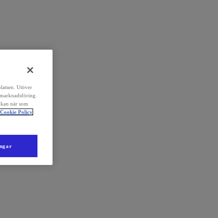
platsen. Utöver
 marknadsföring.
 kan när som
Cookie Policy
ingar