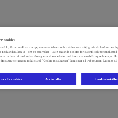
r cookies
det? Jo, för att se till att din upplevelse av telenor.se blir så bra som möjligt när du besöker webb
r nödvändiga kan vi – om du samtycker – även använda cookies för statistik och personaliserad
amlar in delar vi med andra företag som vi samarbetar med inom marknadsföring och analys. Du
la ditt samtycke genom att klicka på ”Cookie-inställningar” längst ner på webbplatsen. Läs mer på
nn alla cookies
Avvisa alla
Cookie-inställn