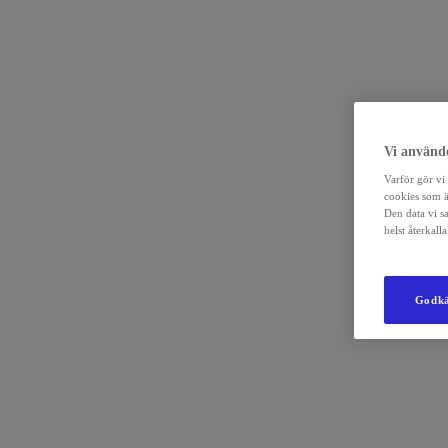
Vi använde
Varför gör vi 
cookies som ä
Den data vi s
helst återkal
Godkä