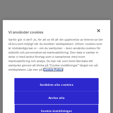
Vi använder cookies
Varför gör vi det? Jo, för att se till att din upplevelse av telenor.se blir
så bra som möjligt när du besöker webbplatsen. Utöver cookies som
är nödvändiga kan vi – om du samtycker – även använda cookies för
statistik och personaliserad marknadsföring. Den data vi samlar in
delar vi med andra företag som vi samarbetar med inom
marknadsföring och analys. Du kan när som helst återkalla ditt
samtycke genom att klicka på ”Cookie-inställningar” längst ner på
webbplatsen. Läs mer på
Cookie Policy
Godkänn alla cookies
Avvisa alla
Cookie-inställningar