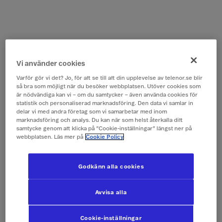
Vi använder cookies
Varför gör vi det? Jo, för att se till att din upplevelse av telenor.se blir
så bra som möjligt när du besöker webbplatsen. Utöver cookies som
är nödvändiga kan vi – om du samtycker – även använda cookies för
statistik och personaliserad marknadsföring. Den data vi samlar in
delar vi med andra företag som vi samarbetar med inom
marknadsföring och analys. Du kan när som helst återkalla ditt
samtycke genom att klicka på ”Cookie-inställningar” längst ner på
webbplatsen. Läs mer på
Cookie Policy
Godkänn alla cookies
Avvisa alla
Cookie-inställningar