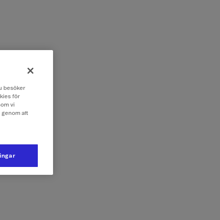
 du besöker
kies för
som vi
e genom att
ningar