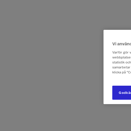
Vi använ
Varför gör v
webbplatsen
statistik o
samarbetar 
klicka på ”
Godkän