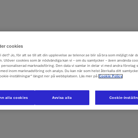
der cookies
i det? Jo, för att se till att din upplevelse av telenor.se blir så bra som möjligt när
. Utöver cookies som är nödvändiga kan vi – om du samtycker – även använda coo
ch personaliserad marknadsföring. Den data vi samlar in delar vi med andra företag 
med inom marknadsföring och analys. Du kan när som helst återkalla ditt samtyck
Cookie-inställningar” längst ner på webbplatsen. Läs mer på
Cookie Policy
n alla cookies
Avvisa alla
Cookie-inställ