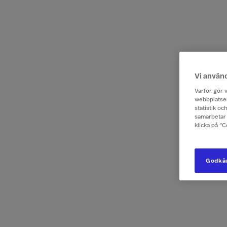
Vi använ
Varför gör v
webbplatsen
statistik o
samarbetar 
klicka på ”
Godkän