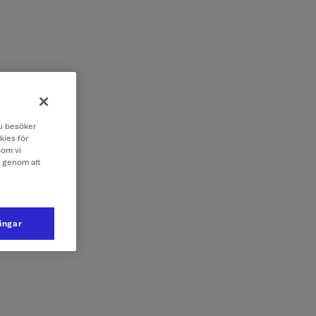
 du besöker
kies för
som vi
e genom att
ningar