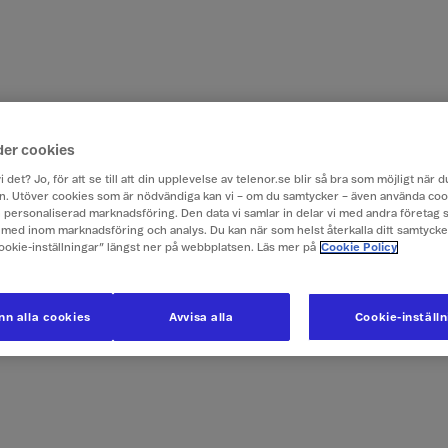
der cookies
i det? Jo, för att se till att din upplevelse av telenor.se blir så bra som möjligt när
. Utöver cookies som är nödvändiga kan vi – om du samtycker – även använda coo
ch personaliserad marknadsföring. Den data vi samlar in delar vi med andra företag 
med inom marknadsföring och analys. Du kan när som helst återkalla ditt samtyck
Cookie-inställningar” längst ner på webbplatsen. Läs mer på
Cookie Policy
n alla cookies
Avvisa alla
Cookie-inställ