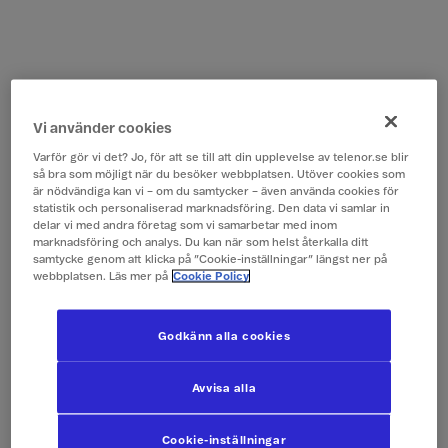
Vi använder cookies
Varför gör vi det? Jo, för att se till att din upplevelse av telenor.se blir
så bra som möjligt när du besöker webbplatsen. Utöver cookies som
är nödvändiga kan vi – om du samtycker – även använda cookies för
statistik och personaliserad marknadsföring. Den data vi samlar in
delar vi med andra företag som vi samarbetar med inom
marknadsföring och analys. Du kan när som helst återkalla ditt
samtycke genom att klicka på ”Cookie-inställningar” längst ner på
webbplatsen. Läs mer på
Cookie Policy
Godkänn alla cookies
Avvisa alla
Cookie-inställningar