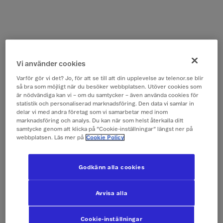
Vi använder cookies
Varför gör vi det? Jo, för att se till att din upplevelse av telenor.se blir
så bra som möjligt när du besöker webbplatsen. Utöver cookies som
är nödvändiga kan vi – om du samtycker – även använda cookies för
statistik och personaliserad marknadsföring. Den data vi samlar in
delar vi med andra företag som vi samarbetar med inom
marknadsföring och analys. Du kan när som helst återkalla ditt
samtycke genom att klicka på ”Cookie-inställningar” längst ner på
webbplatsen. Läs mer på
Cookie Policy
Godkänn alla cookies
Avvisa alla
Cookie-inställningar