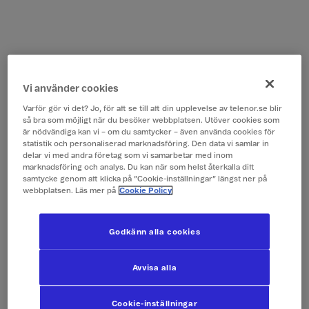
Vi använder cookies
Varför gör vi det? Jo, för att se till att din upplevelse av telenor.se blir
så bra som möjligt när du besöker webbplatsen. Utöver cookies som
är nödvändiga kan vi – om du samtycker – även använda cookies för
statistik och personaliserad marknadsföring. Den data vi samlar in
delar vi med andra företag som vi samarbetar med inom
marknadsföring och analys. Du kan när som helst återkalla ditt
samtycke genom att klicka på ”Cookie-inställningar” längst ner på
webbplatsen. Läs mer på
Cookie Policy
Godkänn alla cookies
Avvisa alla
Cookie-inställningar