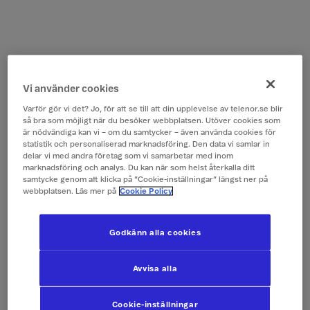
Vi använder cookies
Varför gör vi det? Jo, för att se till att din upplevelse av telenor.se blir
så bra som möjligt när du besöker webbplatsen. Utöver cookies som
är nödvändiga kan vi – om du samtycker – även använda cookies för
statistik och personaliserad marknadsföring. Den data vi samlar in
delar vi med andra företag som vi samarbetar med inom
marknadsföring och analys. Du kan när som helst återkalla ditt
samtycke genom att klicka på ”Cookie-inställningar” längst ner på
webbplatsen. Läs mer på
Cookie Policy
Godkänn alla cookies
Avvisa alla
Cookie-inställningar