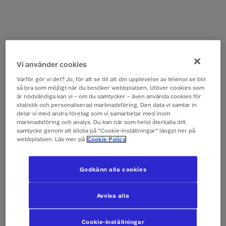
Vi använder cookies
Varför gör vi det? Jo, för att se till att din upplevelse av telenor.se blir
så bra som möjligt när du besöker webbplatsen. Utöver cookies som
är nödvändiga kan vi – om du samtycker – även använda cookies för
statistik och personaliserad marknadsföring. Den data vi samlar in
delar vi med andra företag som vi samarbetar med inom
marknadsföring och analys. Du kan när som helst återkalla ditt
samtycke genom att klicka på ”Cookie-inställningar” längst ner på
webbplatsen. Läs mer på
Cookie Policy
Godkänn alla cookies
Avvisa alla
Cookie-inställningar