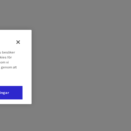
 du besöker
kies för
som vi
e genom att
ningar