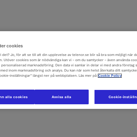
der cookies
i det? Jo, för att se till att din upplevelse av telenor.se blir så bra som möjligt när
. Utöver cookies som är nödvändiga kan vi – om du samtycker – även använda coo
ch personaliserad marknadsföring. Den data vi samlar in delar vi med andra företag 
med inom marknadsföring och analys. Du kan när som helst återkalla ditt samtyck
Cookie-inställningar” längst ner på webbplatsen. Läs mer på
Cookie Policy
n alla cookies
Avvisa alla
Cookie-inställ