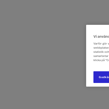
Vi använ
Varför gör v
webbplatsen
statistik o
samarbetar 
klicka på ”
Godkän