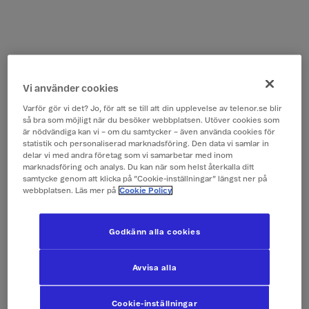
Vi använder cookies
Varför gör vi det? Jo, för att se till att din upplevelse av telenor.se blir
så bra som möjligt när du besöker webbplatsen. Utöver cookies som
är nödvändiga kan vi – om du samtycker – även använda cookies för
statistik och personaliserad marknadsföring. Den data vi samlar in
delar vi med andra företag som vi samarbetar med inom
marknadsföring och analys. Du kan när som helst återkalla ditt
samtycke genom att klicka på ”Cookie-inställningar” längst ner på
webbplatsen. Läs mer på
Cookie Policy
Godkänn alla cookies
Avvisa alla
Cookie-inställningar