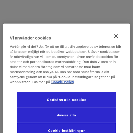
Vi använder cookies
Varför gör vi det? Jo, för att se till att din upplevelse av telenor.se blir
så bra som möjligt när du besöker webbplatsen. Utöver cookies som
är nödvändiga kan vi – om du samtycker – även använda cookies för
statistik och personaliserad marknadsföring. Den data vi samlar in
delar vi med andra företag som vi samarbetar med inom
marknadsföring och analys. Du kan när som helst återkalla ditt
samtycke genom att klicka på ”Cookie-inställningar” längst ner på
webbplatsen. Läs mer på
Cookie Policy
Godkänn alla cookies
Avvisa alla
Cookie-inställningar