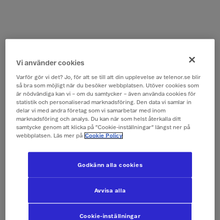
Vi använder cookies
Varför gör vi det? Jo, för att se till att din upplevelse av telenor.se blir
så bra som möjligt när du besöker webbplatsen. Utöver cookies som
är nödvändiga kan vi – om du samtycker – även använda cookies för
statistik och personaliserad marknadsföring. Den data vi samlar in
delar vi med andra företag som vi samarbetar med inom
marknadsföring och analys. Du kan när som helst återkalla ditt
samtycke genom att klicka på ”Cookie-inställningar” längst ner på
webbplatsen. Läs mer på
Cookie Policy
Godkänn alla cookies
Avvisa alla
Cookie-inställningar