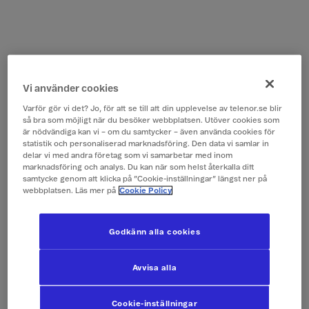
Vi använder cookies
Varför gör vi det? Jo, för att se till att din upplevelse av telenor.se blir
så bra som möjligt när du besöker webbplatsen. Utöver cookies som
är nödvändiga kan vi – om du samtycker – även använda cookies för
statistik och personaliserad marknadsföring. Den data vi samlar in
delar vi med andra företag som vi samarbetar med inom
marknadsföring och analys. Du kan när som helst återkalla ditt
samtycke genom att klicka på ”Cookie-inställningar” längst ner på
webbplatsen. Läs mer på
Cookie Policy
Godkänn alla cookies
Avvisa alla
Cookie-inställningar