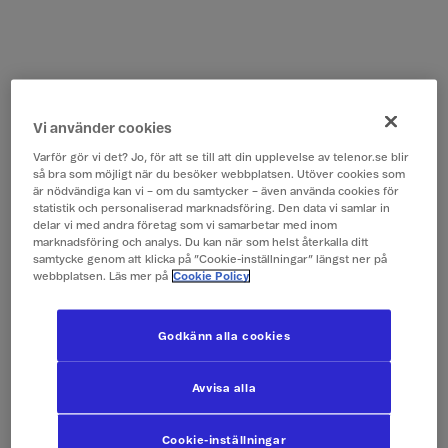
Vi använder cookies
Varför gör vi det? Jo, för att se till att din upplevelse av telenor.se blir
så bra som möjligt när du besöker webbplatsen. Utöver cookies som
är nödvändiga kan vi – om du samtycker – även använda cookies för
statistik och personaliserad marknadsföring. Den data vi samlar in
delar vi med andra företag som vi samarbetar med inom
marknadsföring och analys. Du kan när som helst återkalla ditt
samtycke genom att klicka på ”Cookie-inställningar” längst ner på
webbplatsen. Läs mer på
Cookie Policy
Godkänn alla cookies
Avvisa alla
Cookie-inställningar