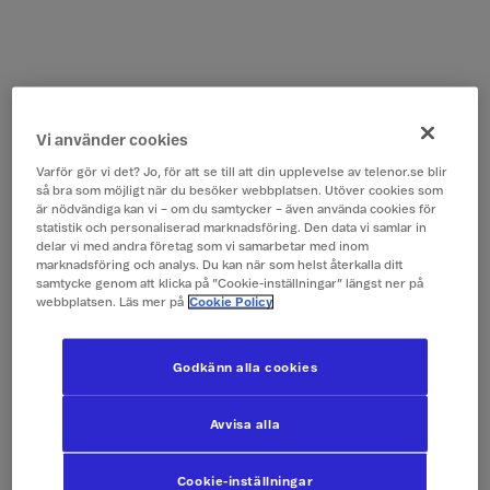
Vi använder cookies
Varför gör vi det? Jo, för att se till att din upplevelse av telenor.se blir
så bra som möjligt när du besöker webbplatsen. Utöver cookies som
är nödvändiga kan vi – om du samtycker – även använda cookies för
statistik och personaliserad marknadsföring. Den data vi samlar in
delar vi med andra företag som vi samarbetar med inom
marknadsföring och analys. Du kan när som helst återkalla ditt
samtycke genom att klicka på ”Cookie-inställningar” längst ner på
webbplatsen. Läs mer på
Cookie Policy
Godkänn alla cookies
Avvisa alla
Cookie-inställningar