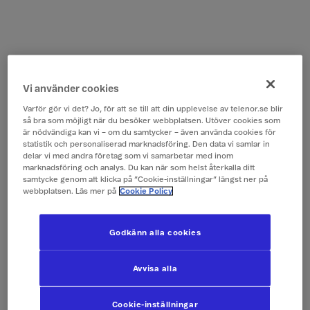
Vi använder cookies
Varför gör vi det? Jo, för att se till att din upplevelse av telenor.se blir
så bra som möjligt när du besöker webbplatsen. Utöver cookies som
är nödvändiga kan vi – om du samtycker – även använda cookies för
statistik och personaliserad marknadsföring. Den data vi samlar in
delar vi med andra företag som vi samarbetar med inom
marknadsföring och analys. Du kan när som helst återkalla ditt
samtycke genom att klicka på ”Cookie-inställningar” längst ner på
webbplatsen. Läs mer på
Cookie Policy
Godkänn alla cookies
Avvisa alla
Cookie-inställningar