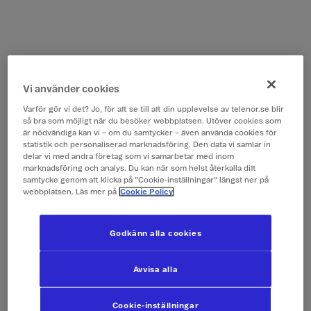
Vi använder cookies
Varför gör vi det? Jo, för att se till att din upplevelse av telenor.se blir
så bra som möjligt när du besöker webbplatsen. Utöver cookies som
är nödvändiga kan vi – om du samtycker – även använda cookies för
statistik och personaliserad marknadsföring. Den data vi samlar in
delar vi med andra företag som vi samarbetar med inom
marknadsföring och analys. Du kan när som helst återkalla ditt
samtycke genom att klicka på ”Cookie-inställningar” längst ner på
webbplatsen. Läs mer på
Cookie Policy
Godkänn alla cookies
Avvisa alla
Cookie-inställningar