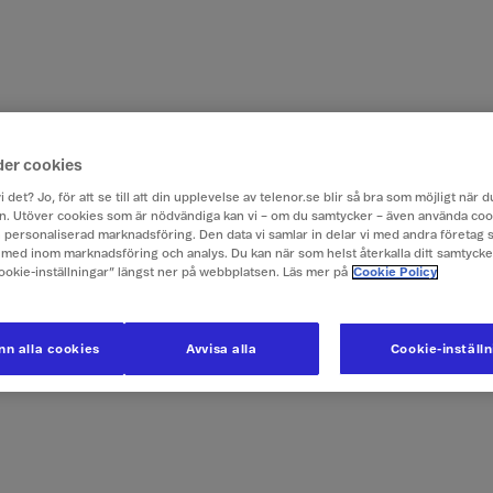
der cookies
i det? Jo, för att se till att din upplevelse av telenor.se blir så bra som möjligt när
. Utöver cookies som är nödvändiga kan vi – om du samtycker – även använda coo
ch personaliserad marknadsföring. Den data vi samlar in delar vi med andra företag 
med inom marknadsföring och analys. Du kan när som helst återkalla ditt samtyck
Cookie-inställningar” längst ner på webbplatsen. Läs mer på
Cookie Policy
n alla cookies
Avvisa alla
Cookie-inställ