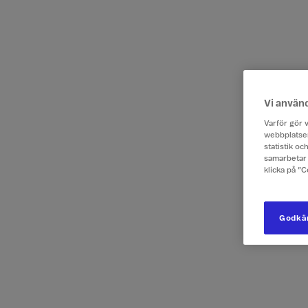
Vi använ
Varför gör v
webbplatsen
statistik o
samarbetar 
klicka på ”
Godkän