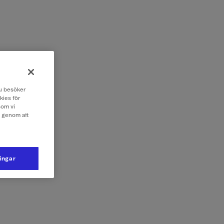
 du besöker
kies för
som vi
e genom att
ningar