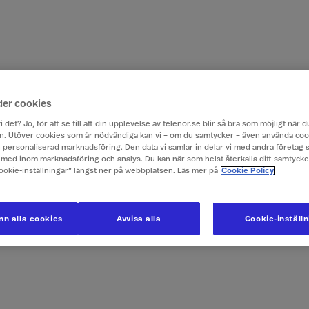
der cookies
i det? Jo, för att se till att din upplevelse av telenor.se blir så bra som möjligt när
. Utöver cookies som är nödvändiga kan vi – om du samtycker – även använda coo
ch personaliserad marknadsföring. Den data vi samlar in delar vi med andra företag 
med inom marknadsföring och analys. Du kan när som helst återkalla ditt samtyck
Cookie-inställningar” längst ner på webbplatsen. Läs mer på
Cookie Policy
n alla cookies
Avvisa alla
Cookie-inställ