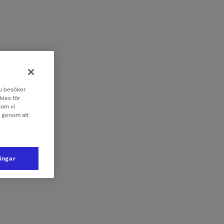
 du besöker
kies för
som vi
e genom att
ningar