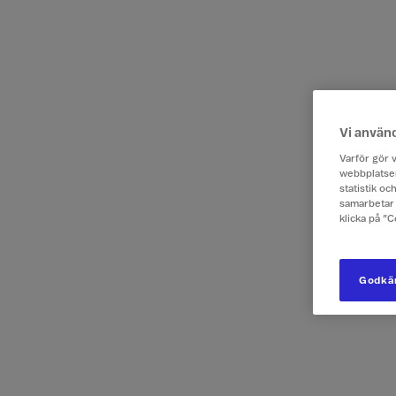
Vi använ
Varför gör v
webbplatsen
statistik o
samarbetar 
klicka på ”
Godkän