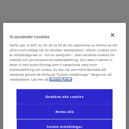
Vi använder cookies
Varför gör vi det? Jo, för att se till att din upplevelse av telenor.se blir
så bra som möjligt när du besöker webbplatsen. Utöver cookies som
är nödvändiga kan vi – om du samtycker – även använda cookies för
statistik och personaliserad marknadsföring. Den data vi samlar in
delar vi med andra företag som vi samarbetar med inom
marknadsföring och analys. Du kan när som helst återkalla ditt
samtycke genom att klicka på ”Cookie-inställningar” längst ner på
webbplatsen. Läs mer på
Cookie Policy
Godkänn alla cookies
Avvisa alla
Cookie-inställningar