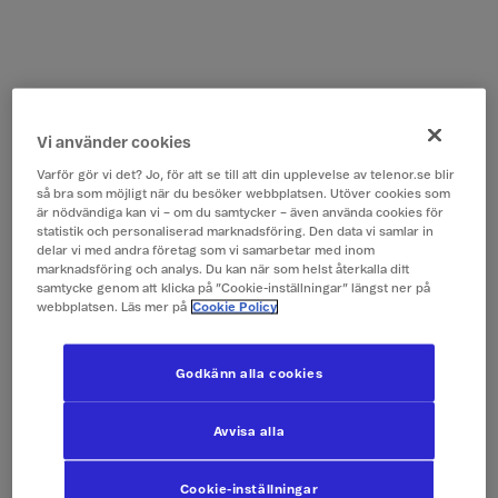
Vi använder cookies
Varför gör vi det? Jo, för att se till att din upplevelse av telenor.se blir
så bra som möjligt när du besöker webbplatsen. Utöver cookies som
är nödvändiga kan vi – om du samtycker – även använda cookies för
statistik och personaliserad marknadsföring. Den data vi samlar in
delar vi med andra företag som vi samarbetar med inom
marknadsföring och analys. Du kan när som helst återkalla ditt
samtycke genom att klicka på ”Cookie-inställningar” längst ner på
webbplatsen. Läs mer på
Cookie Policy
Godkänn alla cookies
Avvisa alla
Cookie-inställningar