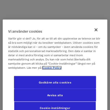
Vi använder cookies
Varför gör vi det? Jo, för att se till att din upplevelse av telenor.se blir
så bra som möjligt när du besöker webbplatsen. Utöver cookies som
är nödvändiga kan vi – om du samtycker – även använda cookies för
statistik och personaliserad marknadsföring. Den data vi samlar in
delar vi med andra företag som vi samarbetar med inom
marknadsföring och analys. Du kan när som helst återkalla ditt
samtycke genom att klicka på ”Cookie-inställningar” längst ner på
webbplatsen. Läs mer på
Cookie Policy
Godkänn alla cookies
Avvisa alla
Cookie-inställningar