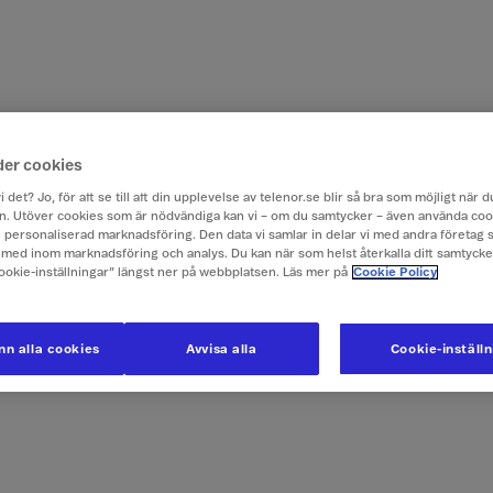
der cookies
i det? Jo, för att se till att din upplevelse av telenor.se blir så bra som möjligt när
. Utöver cookies som är nödvändiga kan vi – om du samtycker – även använda coo
ch personaliserad marknadsföring. Den data vi samlar in delar vi med andra företag 
med inom marknadsföring och analys. Du kan när som helst återkalla ditt samtyck
Cookie-inställningar” längst ner på webbplatsen. Läs mer på
Cookie Policy
n alla cookies
Avvisa alla
Cookie-inställ