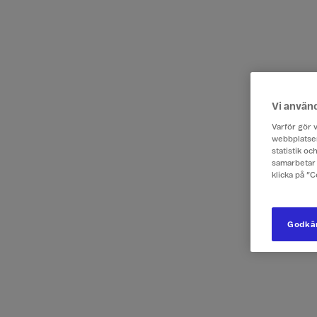
Vi använ
Varför gör v
webbplatsen
statistik o
samarbetar 
klicka på ”
Godkän