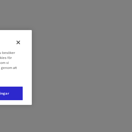
 du besöker
kies för
som vi
e genom att
ningar