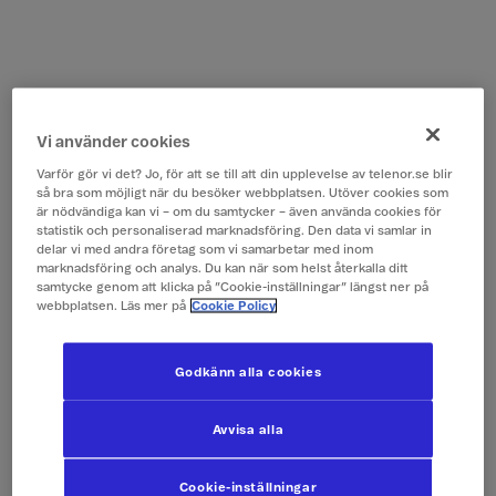
Vi använder cookies
Varför gör vi det? Jo, för att se till att din upplevelse av telenor.se blir
så bra som möjligt när du besöker webbplatsen. Utöver cookies som
är nödvändiga kan vi – om du samtycker – även använda cookies för
statistik och personaliserad marknadsföring. Den data vi samlar in
delar vi med andra företag som vi samarbetar med inom
marknadsföring och analys. Du kan när som helst återkalla ditt
samtycke genom att klicka på ”Cookie-inställningar” längst ner på
webbplatsen. Läs mer på
Cookie Policy
Godkänn alla cookies
Avvisa alla
Cookie-inställningar