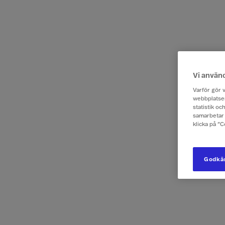
Vi använ
Varför gör v
webbplatsen
statistik o
samarbetar 
klicka på ”
Godkän