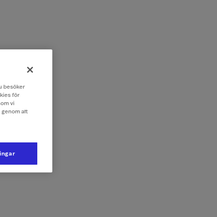
 du besöker
kies för
som vi
e genom att
ningar