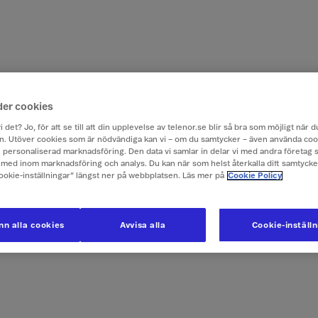
der cookies
i det? Jo, för att se till att din upplevelse av telenor.se blir så bra som möjligt när
. Utöver cookies som är nödvändiga kan vi – om du samtycker – även använda coo
ch personaliserad marknadsföring. Den data vi samlar in delar vi med andra företag 
med inom marknadsföring och analys. Du kan när som helst återkalla ditt samtyck
Cookie-inställningar” längst ner på webbplatsen. Läs mer på
Cookie Policy
n alla cookies
Avvisa alla
Cookie-inställ