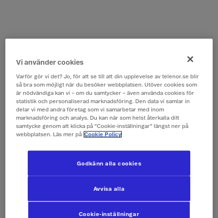
Vi använder cookies
Varför gör vi det? Jo, för att se till att din upplevelse av telenor.se blir
så bra som möjligt när du besöker webbplatsen. Utöver cookies som
är nödvändiga kan vi – om du samtycker – även använda cookies för
statistik och personaliserad marknadsföring. Den data vi samlar in
delar vi med andra företag som vi samarbetar med inom
marknadsföring och analys. Du kan när som helst återkalla ditt
samtycke genom att klicka på ”Cookie-inställningar” längst ner på
webbplatsen. Läs mer på
Cookie Policy
Godkänn alla cookies
Avvisa alla
Cookie-inställningar