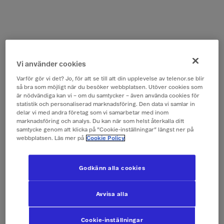
Vi använder cookies
Varför gör vi det? Jo, för att se till att din upplevelse av telenor.se blir
så bra som möjligt när du besöker webbplatsen. Utöver cookies som
är nödvändiga kan vi – om du samtycker – även använda cookies för
statistik och personaliserad marknadsföring. Den data vi samlar in
delar vi med andra företag som vi samarbetar med inom
marknadsföring och analys. Du kan när som helst återkalla ditt
samtycke genom att klicka på ”Cookie-inställningar” längst ner på
webbplatsen. Läs mer på
Cookie Policy
Godkänn alla cookies
Avvisa alla
Cookie-inställningar