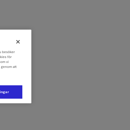
 du besöker
kies för
som vi
e genom att
ningar