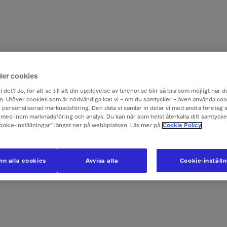
der cookies
i det? Jo, för att se till att din upplevelse av telenor.se blir så bra som möjligt när
. Utöver cookies som är nödvändiga kan vi – om du samtycker – även använda coo
ch personaliserad marknadsföring. Den data vi samlar in delar vi med andra företag 
med inom marknadsföring och analys. Du kan när som helst återkalla ditt samtyck
Cookie-inställningar” längst ner på webbplatsen. Läs mer på
Cookie Policy
n alla cookies
Avvisa alla
Cookie-inställ