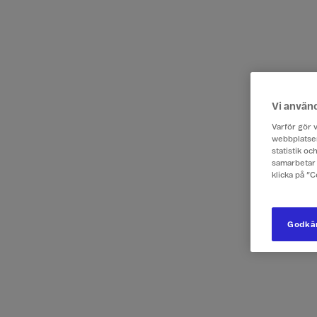
Vi använ
Varför gör v
webbplatsen
statistik o
samarbetar 
klicka på ”
Godkän