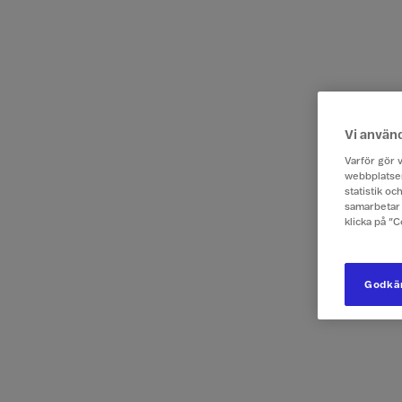
Vi använ
Varför gör v
webbplatsen
statistik o
samarbetar 
klicka på ”
Godkän