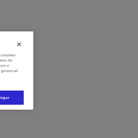
 du besöker
kies för
som vi
e genom att
ningar