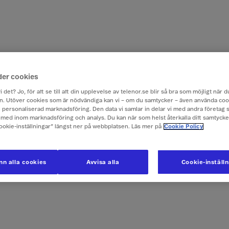
der cookies
i det? Jo, för att se till att din upplevelse av telenor.se blir så bra som möjligt när
. Utöver cookies som är nödvändiga kan vi – om du samtycker – även använda coo
ch personaliserad marknadsföring. Den data vi samlar in delar vi med andra företag 
med inom marknadsföring och analys. Du kan när som helst återkalla ditt samtyck
Cookie-inställningar” längst ner på webbplatsen. Läs mer på
Cookie Policy
n alla cookies
Avvisa alla
Cookie-inställ