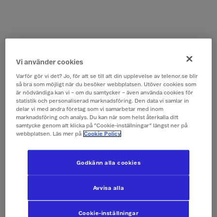
Vi använder cookies
Varför gör vi det? Jo, för att se till att din upplevelse av telenor.se blir
så bra som möjligt när du besöker webbplatsen. Utöver cookies som
är nödvändiga kan vi – om du samtycker – även använda cookies för
statistik och personaliserad marknadsföring. Den data vi samlar in
delar vi med andra företag som vi samarbetar med inom
marknadsföring och analys. Du kan när som helst återkalla ditt
samtycke genom att klicka på ”Cookie-inställningar” längst ner på
webbplatsen. Läs mer på
Cookie Policy
Godkänn alla cookies
Avvisa alla
Cookie-inställningar