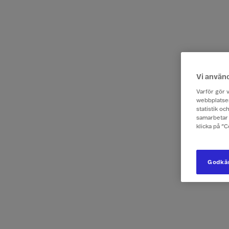
Vi använ
Varför gör v
webbplatsen
statistik o
samarbetar 
klicka på ”
Godkän