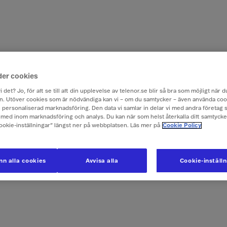
der cookies
i det? Jo, för att se till att din upplevelse av telenor.se blir så bra som möjligt när
. Utöver cookies som är nödvändiga kan vi – om du samtycker – även använda coo
ch personaliserad marknadsföring. Den data vi samlar in delar vi med andra företag 
med inom marknadsföring och analys. Du kan när som helst återkalla ditt samtyck
Cookie-inställningar” längst ner på webbplatsen. Läs mer på
Cookie Policy
n alla cookies
Avvisa alla
Cookie-inställ