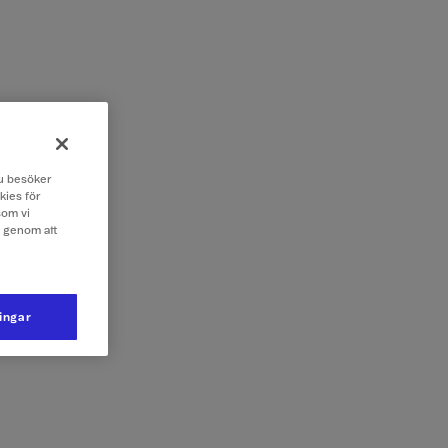
 du besöker
kies för
som vi
e genom att
ningar