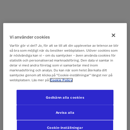
Vi använder cookies
Varför gör vi det? Jo, för att se till att din upplevelse av telenor.se blir
så bra som möjligt när du besöker webbplatsen. Utöver cookies som
är nödvändiga kan vi – om du samtycker – även använda cookies för
statistik och personaliserad marknadsföring. Den data vi samlar in
delar vi med andra företag som vi samarbetar med inom
marknadsföring och analys. Du kan när som helst återkalla ditt
samtycke genom att klicka på ”Cookie-inställningar” längst ner på
webbplatsen. Läs mer på
Cookie Policy
Godkänn alla cookies
Avvisa alla
Cookie-inställningar