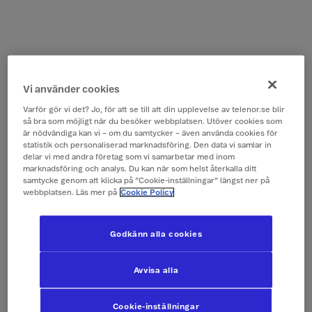
Vi använder cookies
Varför gör vi det? Jo, för att se till att din upplevelse av telenor.se blir
så bra som möjligt när du besöker webbplatsen. Utöver cookies som
är nödvändiga kan vi – om du samtycker – även använda cookies för
statistik och personaliserad marknadsföring. Den data vi samlar in
delar vi med andra företag som vi samarbetar med inom
marknadsföring och analys. Du kan när som helst återkalla ditt
samtycke genom att klicka på ”Cookie-inställningar” längst ner på
webbplatsen. Läs mer på
Cookie Policy
Godkänn alla cookies
Avvisa alla
Cookie-inställningar