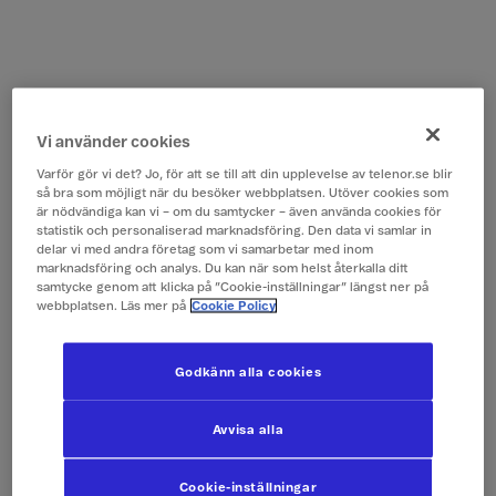
Vi använder cookies
Varför gör vi det? Jo, för att se till att din upplevelse av telenor.se blir
så bra som möjligt när du besöker webbplatsen. Utöver cookies som
är nödvändiga kan vi – om du samtycker – även använda cookies för
statistik och personaliserad marknadsföring. Den data vi samlar in
delar vi med andra företag som vi samarbetar med inom
marknadsföring och analys. Du kan när som helst återkalla ditt
samtycke genom att klicka på ”Cookie-inställningar” längst ner på
webbplatsen. Läs mer på
Cookie Policy
Godkänn alla cookies
Avvisa alla
Cookie-inställningar