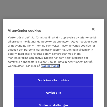
Vi använder cookies
Varför gör vi det? Jo, för att se till att din upplevelse av telenor.se blir
så bra som möjligt när du besöker webbplatsen. Utöver cookies som
är nödvändiga kan vi – om du samtycker – även använda cookies för
statistik och personaliserad marknadsföring. Den data vi samlar in
delar vi med andra företag som vi samarbetar med inom
marknadsföring och analys. Du kan när som helst återkalla ditt
samtycke genom att klicka på ”Cookie-inställningar” längst ner på
webbplatsen. Läs mer på
Cookie Policy
Godkänn alla cookies
Avvisa alla
Cookie-inställningar