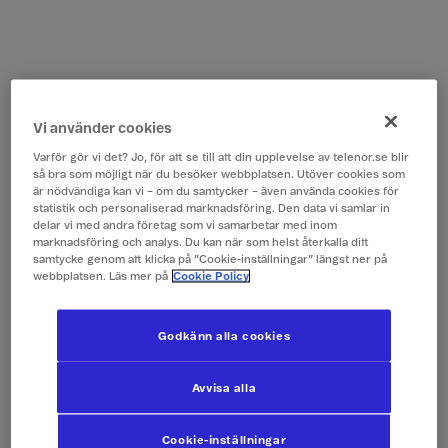
Vi använder cookies
Varför gör vi det? Jo, för att se till att din upplevelse av telenor.se blir
så bra som möjligt när du besöker webbplatsen. Utöver cookies som
är nödvändiga kan vi – om du samtycker – även använda cookies för
statistik och personaliserad marknadsföring. Den data vi samlar in
delar vi med andra företag som vi samarbetar med inom
marknadsföring och analys. Du kan när som helst återkalla ditt
samtycke genom att klicka på ”Cookie-inställningar” längst ner på
webbplatsen. Läs mer på
Cookie Policy
Godkänn alla cookies
Avvisa alla
Cookie-inställningar