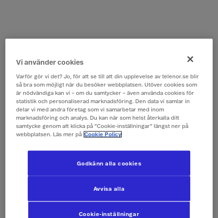
Vi använder cookies
Varför gör vi det? Jo, för att se till att din upplevelse av telenor.se blir
så bra som möjligt när du besöker webbplatsen. Utöver cookies som
är nödvändiga kan vi – om du samtycker – även använda cookies för
statistik och personaliserad marknadsföring. Den data vi samlar in
delar vi med andra företag som vi samarbetar med inom
marknadsföring och analys. Du kan när som helst återkalla ditt
samtycke genom att klicka på ”Cookie-inställningar” längst ner på
webbplatsen. Läs mer på
Cookie Policy
Godkänn alla cookies
Avvisa alla
Cookie-inställningar