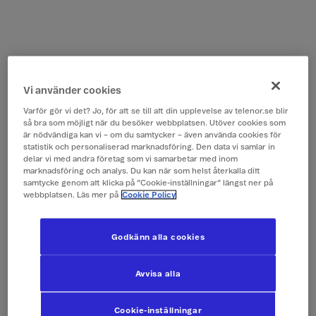
Vi använder cookies
Varför gör vi det? Jo, för att se till att din upplevelse av telenor.se blir
så bra som möjligt när du besöker webbplatsen. Utöver cookies som
är nödvändiga kan vi – om du samtycker – även använda cookies för
statistik och personaliserad marknadsföring. Den data vi samlar in
delar vi med andra företag som vi samarbetar med inom
marknadsföring och analys. Du kan när som helst återkalla ditt
samtycke genom att klicka på ”Cookie-inställningar” längst ner på
webbplatsen. Läs mer på
Cookie Policy
Godkänn alla cookies
Avvisa alla
Cookie-inställningar