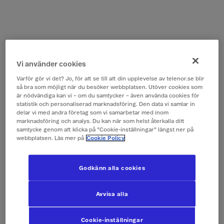
Vi använder cookies
Varför gör vi det? Jo, för att se till att din upplevelse av telenor.se blir
så bra som möjligt när du besöker webbplatsen. Utöver cookies som
är nödvändiga kan vi – om du samtycker – även använda cookies för
statistik och personaliserad marknadsföring. Den data vi samlar in
delar vi med andra företag som vi samarbetar med inom
marknadsföring och analys. Du kan när som helst återkalla ditt
samtycke genom att klicka på ”Cookie-inställningar” längst ner på
webbplatsen. Läs mer på
Cookie Policy
Godkänn alla cookies
Avvisa alla
Cookie-inställningar