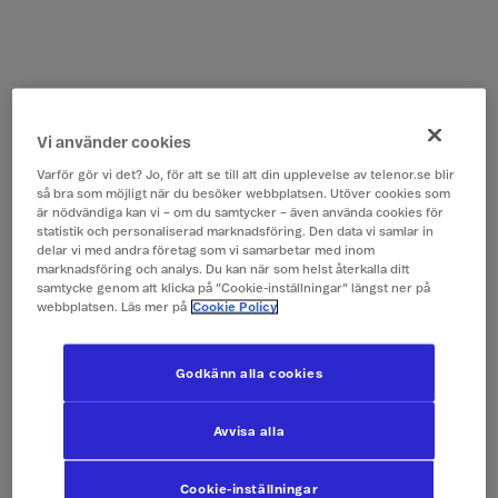
Vi använder cookies
Varför gör vi det? Jo, för att se till att din upplevelse av telenor.se blir
så bra som möjligt när du besöker webbplatsen. Utöver cookies som
är nödvändiga kan vi – om du samtycker – även använda cookies för
statistik och personaliserad marknadsföring. Den data vi samlar in
delar vi med andra företag som vi samarbetar med inom
marknadsföring och analys. Du kan när som helst återkalla ditt
samtycke genom att klicka på ”Cookie-inställningar” längst ner på
webbplatsen. Läs mer på
Cookie Policy
Godkänn alla cookies
Avvisa alla
Cookie-inställningar