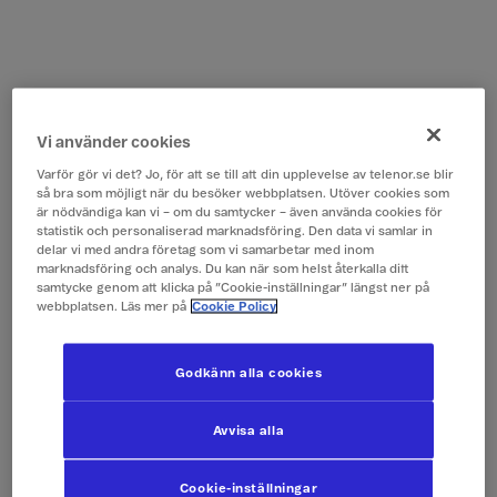
Vi använder cookies
Varför gör vi det? Jo, för att se till att din upplevelse av telenor.se blir
så bra som möjligt när du besöker webbplatsen. Utöver cookies som
är nödvändiga kan vi – om du samtycker – även använda cookies för
statistik och personaliserad marknadsföring. Den data vi samlar in
delar vi med andra företag som vi samarbetar med inom
marknadsföring och analys. Du kan när som helst återkalla ditt
samtycke genom att klicka på ”Cookie-inställningar” längst ner på
webbplatsen. Läs mer på
Cookie Policy
Godkänn alla cookies
Avvisa alla
Cookie-inställningar