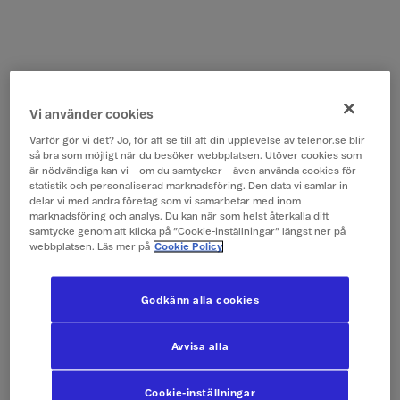
Vi använder cookies
Varför gör vi det? Jo, för att se till att din upplevelse av telenor.se blir
så bra som möjligt när du besöker webbplatsen. Utöver cookies som
är nödvändiga kan vi – om du samtycker – även använda cookies för
statistik och personaliserad marknadsföring. Den data vi samlar in
delar vi med andra företag som vi samarbetar med inom
marknadsföring och analys. Du kan när som helst återkalla ditt
samtycke genom att klicka på ”Cookie-inställningar” längst ner på
webbplatsen. Läs mer på
Cookie Policy
Godkänn alla cookies
Avvisa alla
Cookie-inställningar