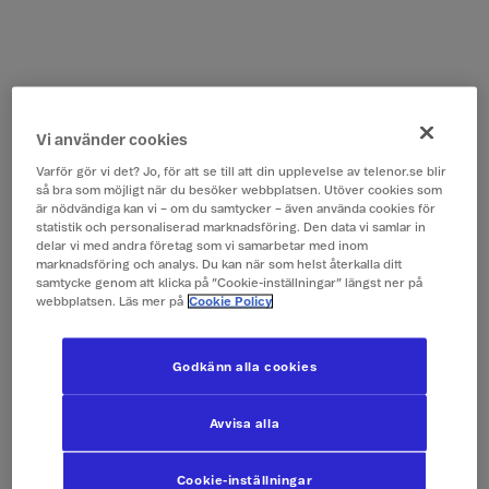
Vi använder cookies
Varför gör vi det? Jo, för att se till att din upplevelse av telenor.se blir
så bra som möjligt när du besöker webbplatsen. Utöver cookies som
är nödvändiga kan vi – om du samtycker – även använda cookies för
statistik och personaliserad marknadsföring. Den data vi samlar in
delar vi med andra företag som vi samarbetar med inom
marknadsföring och analys. Du kan när som helst återkalla ditt
samtycke genom att klicka på ”Cookie-inställningar” längst ner på
webbplatsen. Läs mer på
Cookie Policy
Godkänn alla cookies
Avvisa alla
Cookie-inställningar