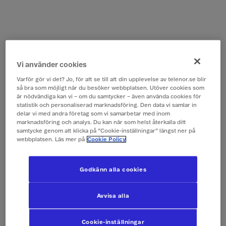
Vi använder cookies
Varför gör vi det? Jo, för att se till att din upplevelse av telenor.se blir
så bra som möjligt när du besöker webbplatsen. Utöver cookies som
är nödvändiga kan vi – om du samtycker – även använda cookies för
statistik och personaliserad marknadsföring. Den data vi samlar in
delar vi med andra företag som vi samarbetar med inom
marknadsföring och analys. Du kan när som helst återkalla ditt
samtycke genom att klicka på ”Cookie-inställningar” längst ner på
webbplatsen. Läs mer på
Cookie Policy
Godkänn alla cookies
Avvisa alla
Cookie-inställningar