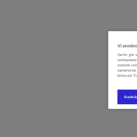
Vi använ
Varför gör v
webbplatsen
statistik o
samarbetar 
klicka på ”
Godkän