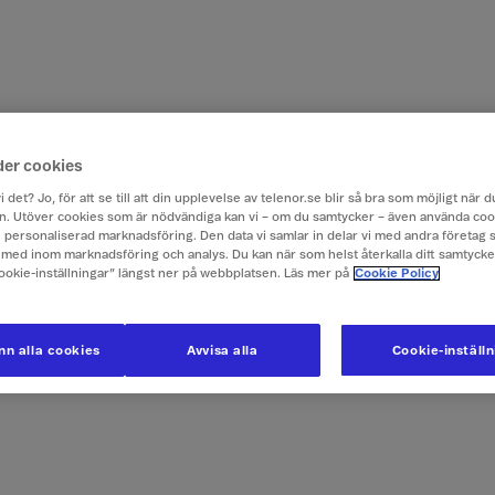
der cookies
i det? Jo, för att se till att din upplevelse av telenor.se blir så bra som möjligt när
. Utöver cookies som är nödvändiga kan vi – om du samtycker – även använda coo
ch personaliserad marknadsföring. Den data vi samlar in delar vi med andra företag 
med inom marknadsföring och analys. Du kan när som helst återkalla ditt samtyck
Cookie-inställningar” längst ner på webbplatsen. Läs mer på
Cookie Policy
n alla cookies
Avvisa alla
Cookie-inställ