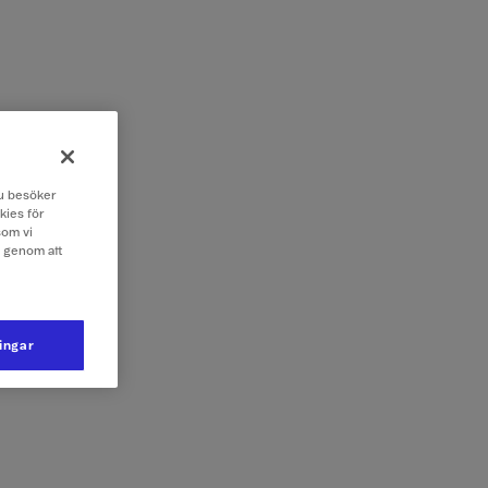
 du besöker
kies för
som vi
e genom att
ningar