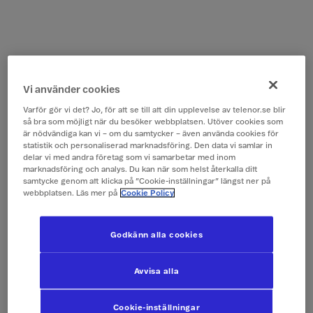
Vi använder cookies
Varför gör vi det? Jo, för att se till att din upplevelse av telenor.se blir
så bra som möjligt när du besöker webbplatsen. Utöver cookies som
är nödvändiga kan vi – om du samtycker – även använda cookies för
statistik och personaliserad marknadsföring. Den data vi samlar in
delar vi med andra företag som vi samarbetar med inom
marknadsföring och analys. Du kan när som helst återkalla ditt
samtycke genom att klicka på ”Cookie-inställningar” längst ner på
webbplatsen. Läs mer på
Cookie Policy
Godkänn alla cookies
Avvisa alla
Cookie-inställningar