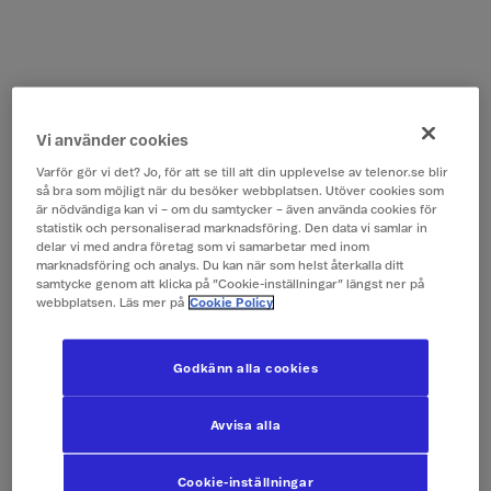
Vi använder cookies
Varför gör vi det? Jo, för att se till att din upplevelse av telenor.se blir
så bra som möjligt när du besöker webbplatsen. Utöver cookies som
är nödvändiga kan vi – om du samtycker – även använda cookies för
statistik och personaliserad marknadsföring. Den data vi samlar in
delar vi med andra företag som vi samarbetar med inom
marknadsföring och analys. Du kan när som helst återkalla ditt
samtycke genom att klicka på ”Cookie-inställningar” längst ner på
webbplatsen. Läs mer på
Cookie Policy
Godkänn alla cookies
Avvisa alla
Cookie-inställningar